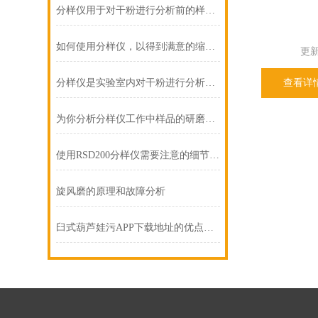
分样仪用于对干粉进行分析前的样品缩分
如何使用分样仪，以得到满意的缩分样品量？
更新
分样仪是实验室内对干粉进行分析前的样品缩分仪器
查看详
为你分析分样仪工作中样品的研磨过程
使用RSD200分样仪需要注意的细节有哪些？
旋风磨的原理和故障分析
臼式葫芦娃污APP下载地址的优点介绍