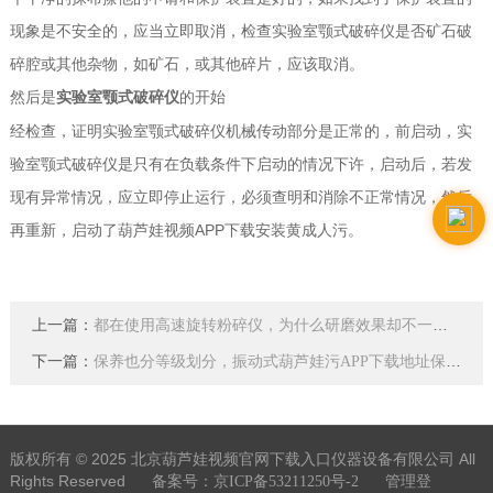
现象是不安全的，应当立即取消，检查实验室颚式破碎仪是否矿石破
碎腔或其他杂物，如矿石，或其他碎片，应该取消。
然后是
的开始
实验室颚式破碎仪
经检查，证明实验室颚式破碎仪机械传动部分是正常的，前启动，实
验室颚式破碎仪是只有在负载条件下启动的情况下许，启动后，若发
现有异常情况，应立即停止运行，必须查明和消除不正常情况，然后
再重新，启动了葫芦娃视频APP下载安装黄成人污。
上一篇：
都在使用高速旋转粉碎仪，为什么研磨效果却不一样？
下一篇：
保养也分等级划分，振动式葫芦娃污APP下载地址保养中的小秘密
版权所有 © 2025 北京葫芦娃视频官网下载入口仪器设备有限公司 All
Rights Reserved
备案号：京ICP备53211250号-2
管理登