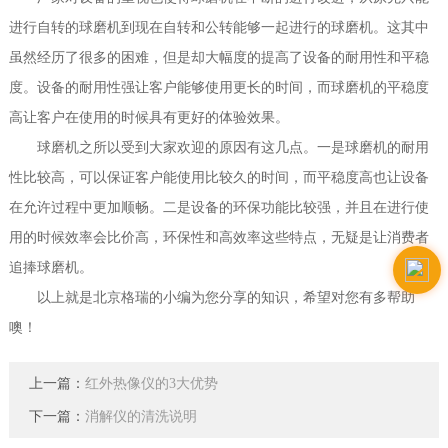
进行自转的球磨机到现在自转和公转能够一起进行的球磨机。这其中
虽然经历了很多的困难，但是却大幅度的提高了设备的耐用性和平稳
度。设备的耐用性强让客户能够使用更长的时间，而球磨机的平稳度
高让客户在使用的时候具有更好的体验效果。
球磨机之所以受到大家欢迎的原因有这几点。一是球磨机的耐用
性比较高，可以保证客户能使用比较久的时间，而平稳度高也让设备
在允许过程中更加顺畅。二是设备的环保功能比较强，并且在进行使
用的时候效率会比价高，环保性和高效率这些特点，无疑是让消费者
追捧球磨机。
以上就是北京格瑞的小编为您分享的知识，希望对您有多帮助
噢！
上一篇：
红外热像仪的3大优势
下一篇：
消解仪的清洗说明